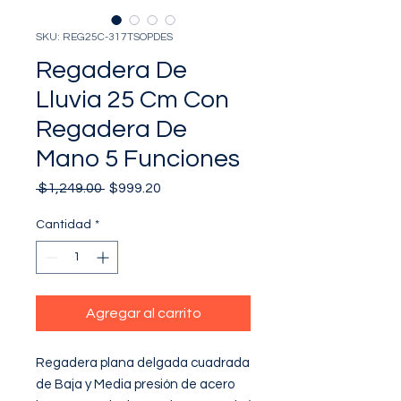
SKU: REG25C-317TSOPDES
Regadera De
Lluvia 25 Cm Con
Regadera De
Mano 5 Funciones
Precio
Precio
 $1,249.00 
$999.20
de
oferta
Cantidad
*
Agregar al carrito
Regadera plana delgada cuadrada 
de Baja y Media presión de acero 