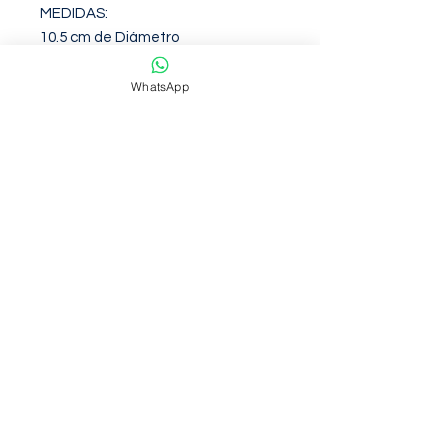
MEDIDAS:

10.5 cm de Diámetro

151 cm de Largo

Peso: 481 g

WhatsApp
INCLUYE SOPORTE Y DESVIADOR
Garantia de 12 Meses contra
defectos de fabirca
NOSOTROS
Somos una empresa con mas de 6
años de trayectoria en venta en
marketplace