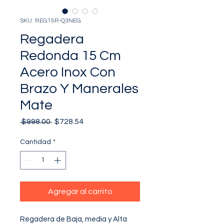
SKU: REG15R-Q3NEG
Regadera
Redonda 15 Cm
Acero Inox Con
Brazo Y Manerales
Mate
Precio
Precio
 $998.00 
$728.54
de
oferta
Cantidad
*
Agregar al carrito
Regadera de Baja, media y Alta 