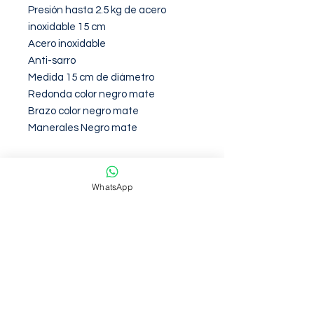
Presión hasta 2.5 kg de acero 
inoxidable 15 cm  

Acero inoxidable 

Anti-sarro

Medida 15 cm de diámetro

Redonda color negro mate

Brazo color negro mate

Manerales Negro mate
Garantia de 12 Meses contra
defectos de fabirca
WhatsApp
NOSOTROS