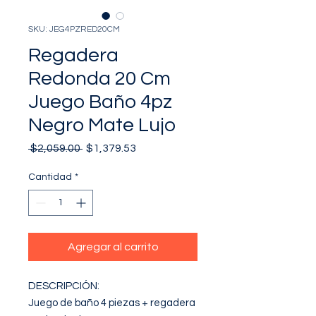
SKU: JEG4PZRED20CM
Regadera
Redonda 20 Cm
Juego Baño 4pz
Negro Mate Lujo
Precio
Precio
 $2,059.00 
$1,379.53
de
oferta
Cantidad
*
Agregar al carrito
DESCRIPCIÓN: 

Juego de baño 4 piezas + regadera 