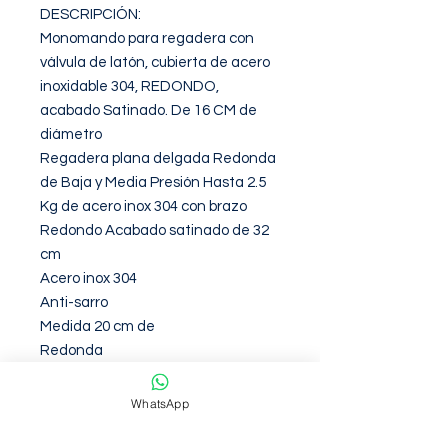
DESCRIPCIÓN: 

Monomando para regadera con 
válvula de latón, cubierta de acero 
inoxidable 304, REDONDO, 
acabado Satinado. De 16 CM de 
diámetro

Regadera plana delgada Redonda 
de Baja y Media Presión Hasta 2.5 
Kg de acero inox 304 con brazo 
Redondo Acabado satinado de 32 
cm

Acero inox 304

Anti-sarro

Medida 20 cm de 

Redonda

Brazo de 32 cm Acabado Satinado
WhatsApp
Garantia de 12 Meses contra