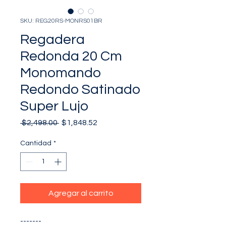
SKU: REG20RS-MONRS01BR
Regadera
Redonda 20 Cm
Monomando
Redondo Satinado
Super Lujo
Precio
Precio
 $2,498.00 
$1,848.52
de
oferta
Cantidad
*
Agregar al carrito
-------
