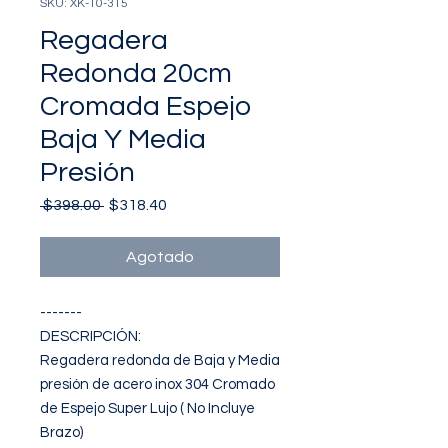
SKU: XK-10-315
Regadera
Redonda 20cm
Cromada Espejo
Baja Y Media
Presión
Precio
Precio
 $398.00 
$318.40
de
oferta
Agotado
-------

DESCRIPCIÓN: 

Regadera redonda de Baja y Media 
presión de acero inox 304 Cromado 
de Espejo Super Lujo ( No Incluye 
Brazo)
