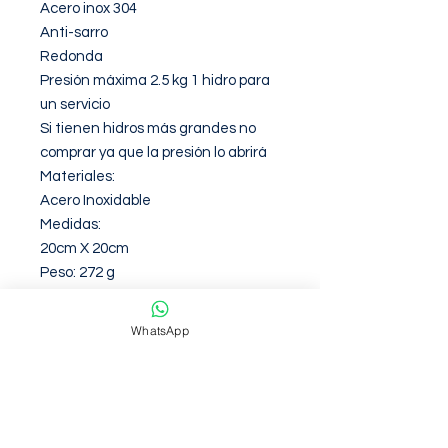
Acero inox 304

Anti-sarro

Redonda

Presión máxima 2.5 kg 1 hidro para 
un servicio

Si tienen hidros más grandes no 
comprar ya que la presión lo abrirá 

Materiales: 

Acero Inoxidable

Medidas: 

20cm X 20cm

Peso: 272 g
WhatsApp
Garantia de 12 Meses contra
defectos de fabirca