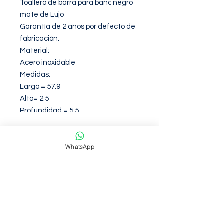
Toallero de barra para baño negro 
mate de Lujo

Garantía de 2 años por defecto de 
fabricación.

Material:

Acero inoxidable

Medidas:

Largo = 57.9

Alto= 2.5

Profundidad = 5.5
Garantia de 12 Meses contra
WhatsApp
defectos de fabirca