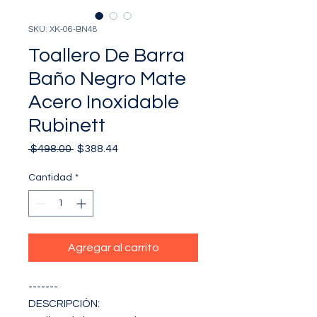
SKU: XK-06-BN48
Toallero De Barra
Baño Negro Mate
Acero Inoxidable
Rubinett
Precio
Precio
 $498.00 
$388.44
de
oferta
Cantidad
*
Agregar al carrito
-------

DESCRIPCIÓN: 
