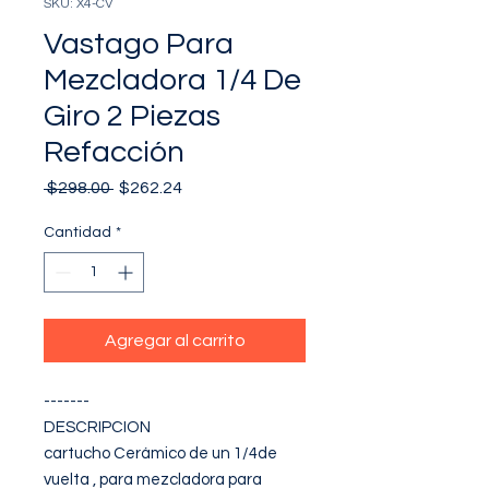
SKU: X4-CV
Vastago Para
Mezcladora 1/4 De
Giro 2 Piezas
Refacción
Precio
Precio
 $298.00 
$262.24
de
oferta
Cantidad
*
Agregar al carrito
-------

DESCRIPCION

cartucho Cerámico de un 1/4de 
vuelta , para mezcladora para 