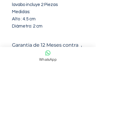
lavabo incluye 2 Piezas

Medidas:

Alto : 4.5 cm 

Diámetro: 2 cm
Garantia de 12 Meses contra
defectos de fabirca
WhatsApp
NOSOTROS
Somos una empresa con mas de 6
años de trayectoria en venta en
marketplace
Ofrecemos productos de calidad y