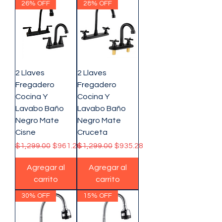
26% OFF
28% OFF
2 Llaves
2 Llaves
Fregadero
Fregadero
Cocina Y
Cocina Y
Lavabo Baño
Lavabo Baño
Negro Mate
Negro Mate
Cisne
Cruceta
Precio
Precio de oferta
Precio
Precio de oferta
$1,299.00
$961.26
$1,299.00
$935.28
Agregar al
Agregar al
carrito
carrito
30% OFF
15% OFF