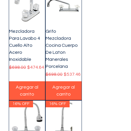
Mezcladora
Grifo
Para Lavabo 4
Mezcladora
Cuello Alto
Cocina Cuerpo
Acero
De Laton
Inoxidable
Manerales
Porcelana
Precio
Precio de oferta
$698.00
$474.64
Precio
Precio de oferta
$698.00
$537.46
Agregar al
Agregar al
carrito
carrito
16% OFF
16% OFF