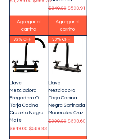
Precio
Precio de oferta
$1,289.00
$966.75
Precio
Precio de oferta
$849.00
$500.91
Agregar al
Agregar al
carrito
carrito
33% OFF
30% OFF
Llave
Llave
Mezcladora
Mezcladora
Fregadero O
Tarja Cocina
Tarja Cocina
Negra Satinada
Cruzeta Negro
Manerales Cruz
Mate
Precio
Precio de oferta
$998.00
$698.60
Precio
Precio de oferta
$849.00
$568.83