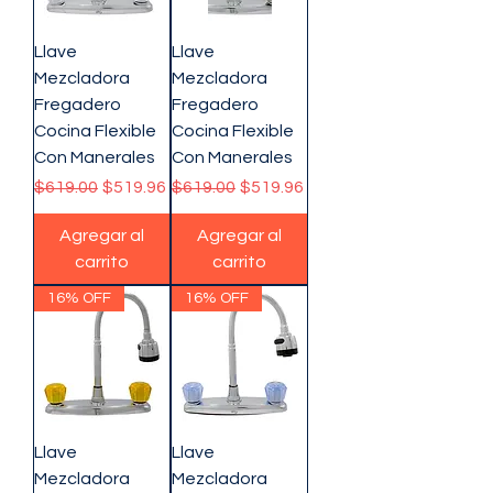
Llave
Llave
Mezcladora
Mezcladora
Fregadero
Fregadero
Cocina Flexible
Cocina Flexible
Con Manerales
Con Manerales
Precio
Precio de oferta
Precio
Precio de oferta
$619.00
$519.96
$619.00
$519.96
Agregar al
Agregar al
carrito
carrito
16% OFF
16% OFF
Llave
Llave
Mezcladora
Mezcladora