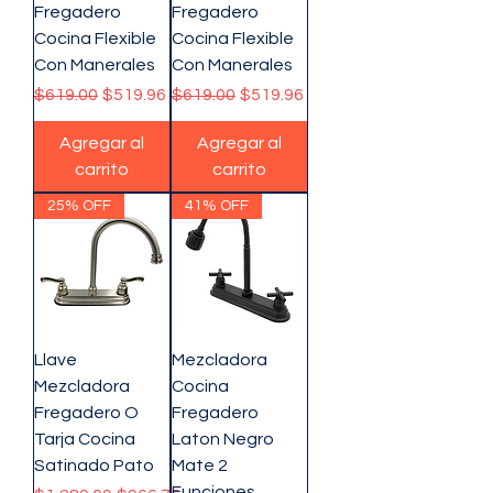
Fregadero
Fregadero
Cocina Flexible
Cocina Flexible
Con Manerales
Con Manerales
Precio
Precio de oferta
Precio
Precio de oferta
$619.00
$519.96
$619.00
$519.96
Agregar al
Agregar al
carrito
carrito
25% OFF
41% OFF
Llave
Mezcladora
Mezcladora
Cocina
Fregadero O
Fregadero
Tarja Cocina
Laton Negro
Satinado Pato
Mate 2
Funciones